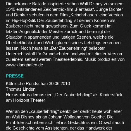
Die bekannte Ballade inspirierte schon Walt Disney zu seinem
1940 entstandenen Zeichentrickfilm „Fantasia“. Junge Dichter
und Denker schufen in dem Film „Keinohrhasen“ eine Version
im Hip-Hop-Stil. Der Zauberlehrling ist seinem Können als
Zauberer nicht mehr gewachsen. Zum Glück kommt im
letzten Augenblick der Meister zurück und bereinigt die
Situation in spannenden und lustigen Szenen, welche die
Überheblichkeit und Wichtigtuerei seines Lehrlings erkennen
lassen. Noch heute ist „Der Zauberlehrling“ beliebter
Unterrichtsstoff für Grundschulen und wird mit dieser Version
zu einem sehenswerten Theatererlebnis. Musik produziert von
www.klanghafen.de
PRESSE
Kölnische Rundschau 30.06.2010
Thomas Linden
Hokuspokus demaskiert „Der Zauberlehrling“ als Kinderstück
am Horizont Theater
Wer an den „Zauberlehrling“ denkt, der denkt heute wohl eher
an Walt Disney als an Johann Wolfgang von Goethe. Die
Filmbilder schreiben sich tief ins Gedächtnis ein. Obwohl auch
die Geschichte vom Assistenten, der das Handwerk der