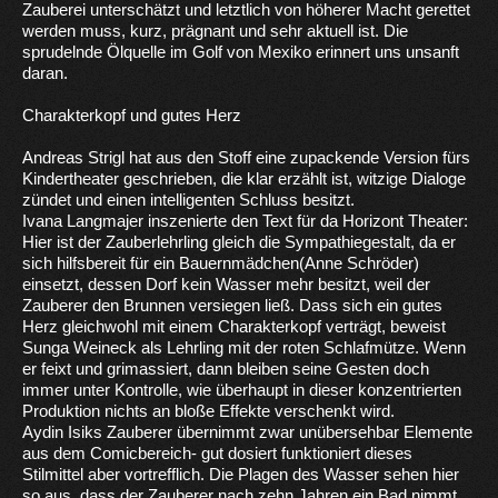
Zauberei unterschätzt und letztlich von höherer Macht gerettet
werden muss, kurz, prägnant und sehr aktuell ist. Die
sprudelnde Ölquelle im Golf von Mexiko erinnert uns unsanft
daran.
Charakterkopf und gutes Herz
Andreas Strigl hat aus den Stoff eine zupackende Version fürs
Kindertheater geschrieben, die klar erzählt ist, witzige Dialoge
zündet und einen intelligenten Schluss besitzt.
Ivana Langmajer inszenierte den Text für da Horizont Theater:
Hier ist der Zauberlehrling gleich die Sympathiegestalt, da er
sich hilfsbereit für ein Bauernmädchen(Anne Schröder)
einsetzt, dessen Dorf kein Wasser mehr besitzt, weil der
Zauberer den Brunnen versiegen ließ. Dass sich ein gutes
Herz gleichwohl mit einem Charakterkopf verträgt, beweist
Sunga Weineck als Lehrling mit der roten Schlafmütze. Wenn
er feixt und grimassiert, dann bleiben seine Gesten doch
immer unter Kontrolle, wie überhaupt in dieser konzentrierten
Produktion nichts an bloße Effekte verschenkt wird.
Aydin Isiks Zauberer übernimmt zwar unübersehbar Elemente
aus dem Comicbereich- gut dosiert funktioniert dieses
Stilmittel aber vortrefflich. Die Plagen des Wasser sehen hier
so aus, dass der Zauberer nach zehn Jahren ein Bad nimmt